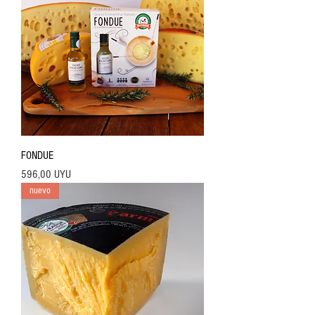
s
FONDUE
Precio
596,00 UYU
nuevo